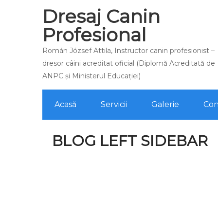
Dresaj Canin
Profesional
Román József Attila, Instructor canin profesionist –
dresor câini acreditat oficial (Diplomă Acreditată de
ANPC și Ministerul Educației)
Acasă
Servicii
Galerie
Con
BLOG LEFT SIDEBAR