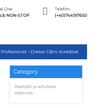
al Orar
Telefon
ică: NON-STOP
(+40)744197650
 Profesionist - Dresor Câini Acreditat
Category
Realizări şi rezultate
obţinute