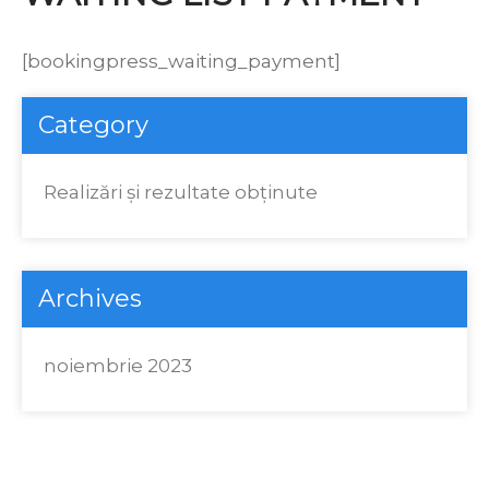
[bookingpress_waiting_payment]
Category
Realizări şi rezultate obţinute
Archives
noiembrie 2023