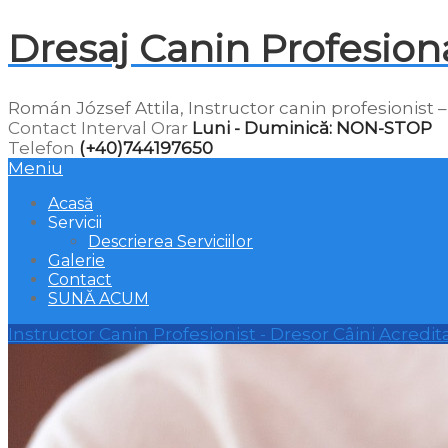
Dresaj Canin Profesion
Román József Attila, Instructor canin profesionist –
Contact Interval Orar
Luni - Duminică: NON-STOP
Telefon
(+40)744197650
Meniu
Acasă
Servicii
Descrierea Serviciilor
Galerie
Contact
SUNĂ ACUM
Instructor Canin Profesionist - Dresor Câini Acredit