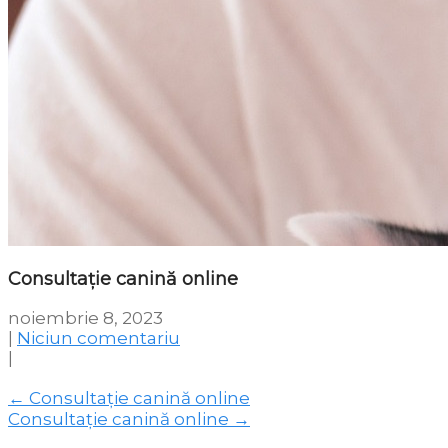
Consultaţie canină online
noiembrie 8, 2023
|
Niciun comentariu
|
Post
←
Consultaţie canină online
Consultaţie canină online
→
navigation