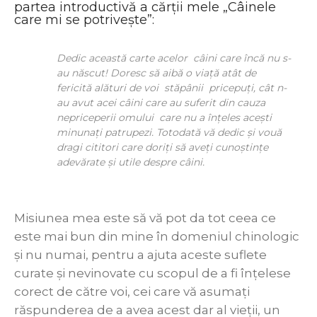
partea introductivă a cărţii mele „Câinele
care mi se potriveşte”:
Dedic această carte acelor câini care încă nu s-
au născut! Doresc să aibă o viaţă atât de
fericită alături de voi
stăpânii pricepuţi,
cât n-
au avut acei câini care au suferit din cauza
nepriceperii omului
care nu a înţeles aceşti
minunaţi patrupezi. Totodată vă dedic şi vouă
dragi cititori care doriţi să aveţi cunoştinţe
adevărate şi utile despre câini.
Misiunea mea este să vă pot da tot ceea ce
este mai bun din mine în domeniul chinologic
şi nu numai, pentru a ajuta aceste suflete
curate şi nevinovate cu scopul de a fi înţelese
corect de către voi, cei care vă asumaţi
răspunderea de a avea acest dar al vieţii, un