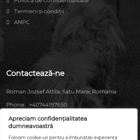
Politica de Confidențialitate
Termeni şi condiţii
ANPC
Contactează-ne
Roman Jozsef Attila, Satu Mare, Romania
Phone: +40744197650
Email: dog_for_life88@yahoo.com
Apreciam confidențialitatea
Web: https://dogonline.ro
dumneavoastră
Folosim cookie-uri pentru a îmbunătăți experiența