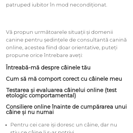
patruped iubitor în mod necondiţionat.
Vă propun următoarele situaţii şi domenii
canine pentru şedinţele de consultantă canină
online, acestea fiind doar orientative, puteţi
propune orice întrebare aveţi:
Întreabă-mă despre câinele tău
Cum să mă comport corect cu câinele meu
Testarea şi evaluarea câinelui online (test
etologic comportamental)
Consiliere online înainte de cumpărarea unui
câine şi nu numai
Pentru cei care işi doresc un câine, dar nu
ştiu ce câine li s-ar potrivi