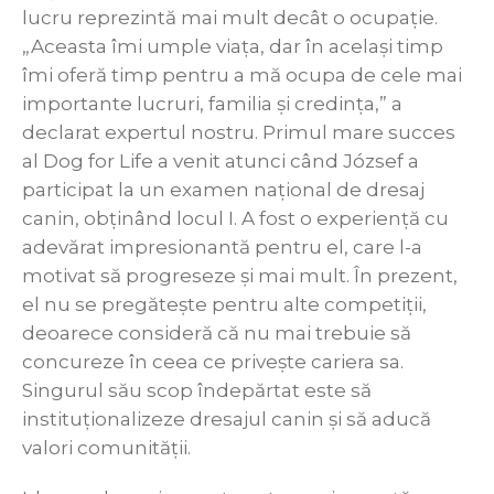
lucru reprezintă mai mult decât o ocupație.
„Aceasta îmi umple viața, dar în același timp
îmi oferă timp pentru a mă ocupa de cele mai
importante lucruri, familia și credința,” a
declarat expertul nostru. Primul mare succes
al Dog for Life a venit atunci când József a
participat la un examen național de dresaj
canin, obținând locul I. A fost o experiență cu
adevărat impresionantă pentru el, care l-a
motivat să progreseze și mai mult. În prezent,
el nu se pregătește pentru alte competiții,
deoarece consideră că nu mai trebuie să
concureze în ceea ce privește cariera sa.
Singurul său scop îndepărtat este să
instituționalizeze dresajul canin și să aducă
valori comunității.