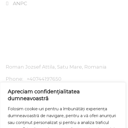
ANPC
Contactează-ne
Roman Jozsef Attila, Satu Mare, Romania
Phone: +40744197650
Email: dog_for_life88@yahoo.com
Apreciam confidențialitatea
Web: https://dogonline.ro
dumneavoastră
Folosim cookie-uri pentru a îmbunătăți experiența
dumneavoastră de navigare, pentru a vă oferi anunțuri
sau conținut personalizat și pentru a analiza traficul