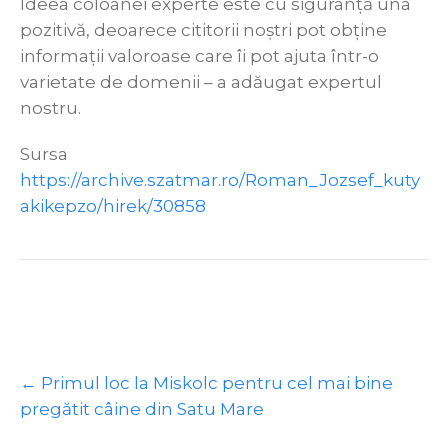
Ideea coloanei experte este cu siguranță una
pozitivă, deoarece cititorii noștri pot obține
informații valoroase care îi pot ajuta într-o
varietate de domenii – a adăugat expertul
nostru.
Sursa
https://archive.szatmar.ro/Roman_Jozsef_kuty
akikepzo/hirek/30858
Post
←
Primul loc la Miskolc pentru cel mai bine
navigation
pregătit câine din Satu Mare