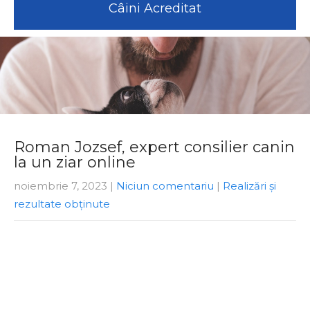
Câini Acreditat
Roman Jozsef, expert consilier canin
la un ziar online
noiembrie 7, 2023
|
Niciun comentariu
|
Realizări şi
rezultate obţinute