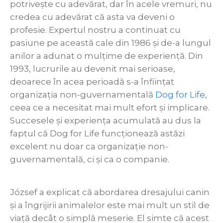
potrivește cu adevărat, dar în acele vremuri, nu
credea cu adevărat că asta va deveni o
profesie. Expertul nostru a continuat cu
pasiune pe această cale din 1986 și de-a lungul
anilor a adunat o mulțime de experiență. Din
1993, lucrurile au devenit mai serioase,
deoarece în acea perioadă s-a înființat
organizația non-guvernamentală
Dog for Life
,
ceea ce a necesitat mai mult efort și implicare.
Succesele și experiența acumulată au dus la
faptul că Dog for Life funcționează astăzi
excelent nu doar ca organizație non-
guvernamentală, ci și ca o companie.
József a explicat că abordarea dresajului canin
și a îngrijirii animalelor este mai mult un stil de
viață decât o simplă meserie. El simte că acest