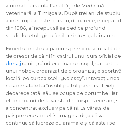
a urmat cursurile Facultății de Medicină
Veterinară la Timișoara. După trei ani de studiu,
a întrerupt aceste cursuri, deoarece, începând
din 1986, a început să se dedice profund
studiului etologiei câinilor și dresajului canin.
Expertul nostru a parcurs primii pași în calitate
de dresor de câini în cadrul unui curs oficial de
dresaj
canin, când era doar un copil, ca parte a
unui hobby, organizat de o organizație sportivă
locală, pe curtea școlii „Kölcsey”. Interacțiunea
cu animalele l-a însoțit pe tot parcursul vieții,
deoarece tatăl său se ocupa de porumbei, iar
el, începând de la vârsta de doisprezece ani, s-
a concentrat exclusiv pe câini. La vârsta de
paisprezece ani, el își imagina deja că va
continua să lucreze cu animale și că asta i se